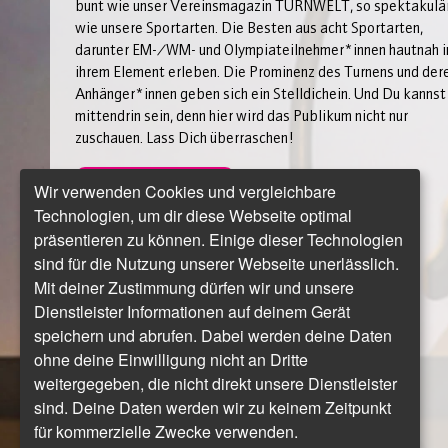
bunt wie unser Vereinsmagazin TURNWELT, so spektakulä
wie unsere Sportarten. Die Besten aus acht Sportarten,
darunter EM-/WM- und Olympiateilnehmer*innen hautnah i
ihrem Element erleben. Die Prominenz des Turnens und der
Anhänger*innen geben sich ein Stelldichein. Und Du kannst
mittendrin sein, denn hier wird das Publikum nicht nur
zuschauen. Lass Dich überraschen!
Jetzt Tickets sichern!
Wir verwenden Cookies und vergleichbare
Technologien, um dir diese Webseite optimal
Mit dabei:
präsentieren zu können. Einige dieser Technologien
sind für die Nutzung unserer Webseite unerlässlich.
Gerätturnen männlich
Mit deiner Zustimmung dürfen wir und unsere
Gerätturnen weiblich
Dienstleister Informationen auf deinem Gerät
Trampolinturnen
speichern und abrufen. Dabei werden deine Daten
Rhythmische Sportgymnastik
ohne deine Einwilligung nicht an Dritte
Aerobicturnen
weitergegeben, die nicht direkt unsere Dienstleister
Sportakrobatik
sind. Deine Daten werden wir zu keinem Zeitpunkt
Rhönrad (Cyr-Wheel) und Orientierungslauf
für kommerzielle Zwecke verwenden.