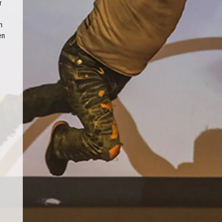
r
n
en