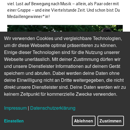
viel. Lust auf Bewegung nach Musik – allein, als Paar oder mit
einer Gruppe – und eine Viertelstunde Zeit. Und schon bist Du
Medaillengewinner*in!
Wir verwenden Cookies und vergleichbare Technologien,
um dir diese Webseite optimal präsentieren zu können.
Einige dieser Technologien sind für die Nutzung unserer
Webseite unerlässlich. Mit deiner Zustimmung dürfen wir
und unsere Dienstleister Informationen auf deinem Gerät
speichern und abrufen. Dabei werden deine Daten ohne
deine Einwilligung nicht an Dritte weitergegeben, die nicht
direkt unsere Dienstleister sind. Deine Daten werden wir zu
keinem Zeitpunkt für kommerzielle Zwecke verwenden.
© NTB
Wanderungen
Impressum
|
Datenschutzerklärung
Für ausdauernde Wanderfreund*innen geht es in dieser
Einstellen
Ablehnen
Zustimmen
Tagestour auf erlebnisreichen Pfaden durch die Landschaft
rund um Oldenburg. Das
Marschweg-Station
dient uns als